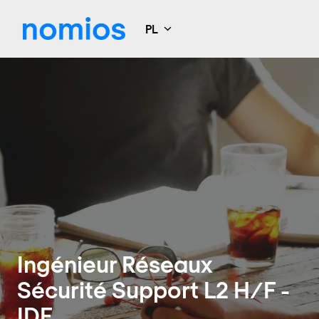
Idź
do
PL
Strona główna
zawartości
Ingénieur Réseaux
Sécurité Support L2 H/F -
IDF