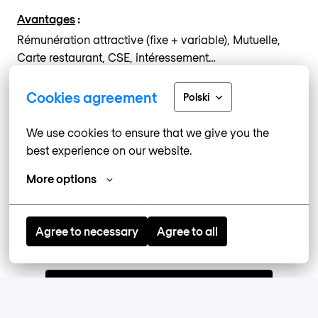
Avantages
:
Rémunération attractive (fixe + variable), Mutuelle,
Carte restaurant, CSE, intéressement…
Nos valeurs
:
Cookies agreement
Polski
Sébastien KHER, notre PDG, développe son
entreprise, depuis 2004, en s’appuyant sur la
We use cookies to ensure that we give you the 
confiance mutuelle, l’autonomie et l’écoute de ses
best experience on our website.
collaborateurs mais aussi sur la bonne humeur et le
plaisir de partager. Nous recherchons avant tout un
More options
candidat qui partage nos valeurs : professionnalisme,
flexibilité et bienveillance.
Agree to necessary
Agree to all
Postuler