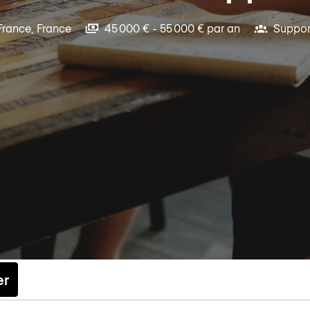
France
,
France
45 000 € - 55 000 € par an
Suppor
er