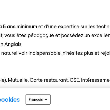
à 5 ans minimum
et d’une expertise sur les tech
ent, vous êtes pédagogue et possédez un excellen
en Anglais
 naturel voir indispensable, n'hésitez plus et rej
le), Mutuelle, Carte restaurant, CSE, intéressem
son entreprise, depuis 2004, en s’appuyant sur 
cookies
Français
ussi sur la bonne humeur et le plaisir de partage