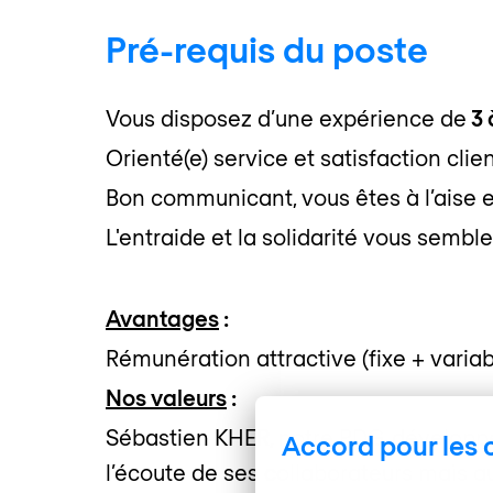
Pré-requis du poste
Vous disposez d’une expérience de
3 
Orienté(e) service et satisfaction cli
Bon communicant, vous êtes à l’aise 
L'entraide et la solidarité vous semble
Avantages
:
Rémunération attractive (fixe + variab
Nos valeurs
:
Sébastien KHER, notre PDG, développe 
Accord pour les 
l’écoute de ses collaborateurs mais a