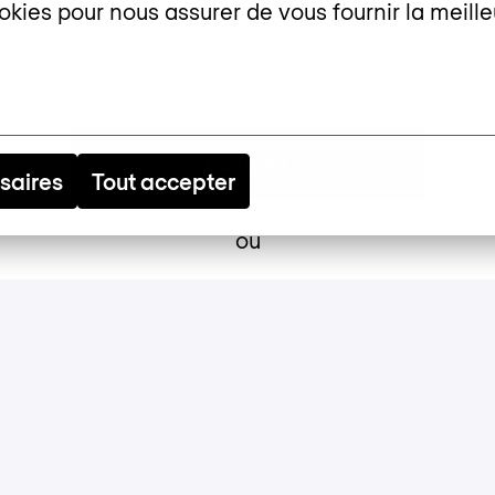
okies pour nous assurer de vous fournir la meille
essionnalisme, flexibilité et bienveillance.
Postuler
saires
Tout accepter
ou
Apply with Linkedin
indisponible
Mettre à jour les cookies
Apply with Indeed
indisponible
Mettre à jour les cookies