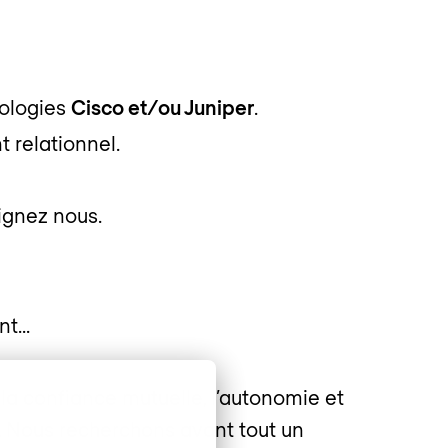
nologies
Cisco et/ou Juniper
.
t relationnel.
oignez nous.
ent…
la confiance mutuelle, l’autonomie et
r. Nous recherchons avant tout un