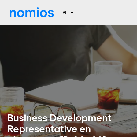
Idź
do
PL
Strona główna
zawartości
Business Development
Representative en