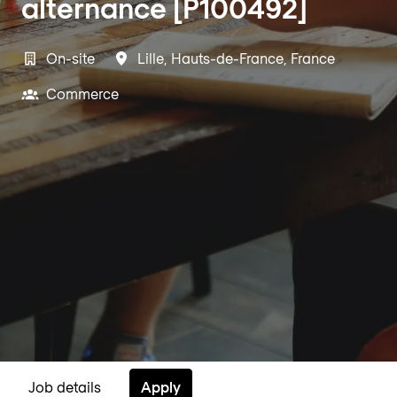
alternance [P100492]
On-site
Lille
,
Hauts-de-France
,
France
Commerce
Apply
Job details