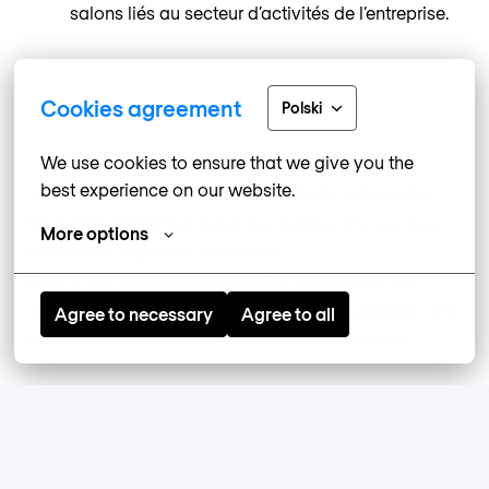
salons liés au secteur d’activités de l’entreprise.
Cookies agreement
Polski
Job requirements
We use cookies to ensure that we give you the 
best experience on our website.
Vous entrez en 4ème année d’école de commerce.
Vous êtes déterminé, organisé, curieux et vous avez
More options
de bonnes capacités d'analyse.
Doté d’une aisance relationnelle, vous aimez les
challenges et travailler en équipe Vous possédez une
Agree to necessary
Agree to all
appétence pour les environnements techniques.
Apply