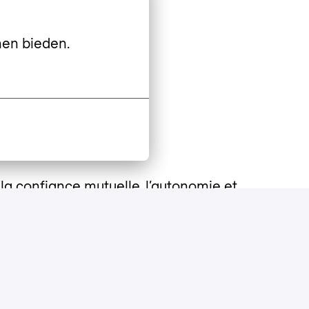
nen bieden.
ent…
la confiance mutuelle, l’autonomie et
r. Nous recherchons avant tout un