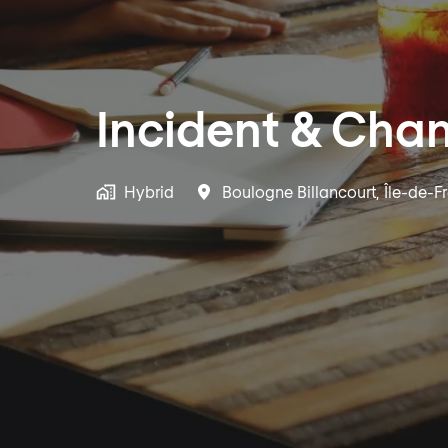
Incident & Cha
Hybrid
Boulogne Billancourt
,
Île-de-F