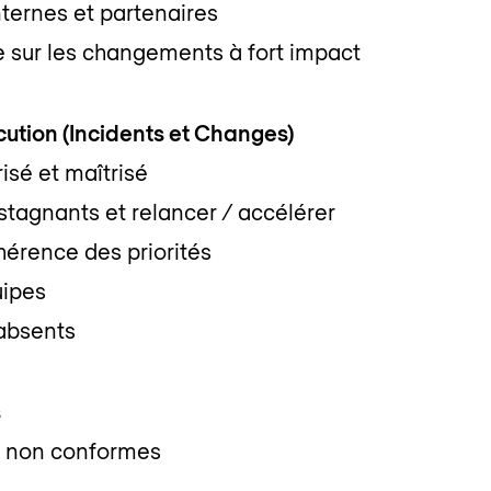
ternes et partenaires
e sur les changements à fort impact
cution (Incidents et Changes)
risé et maîtrisé
 stagnants et relancer / accélérer
ohérence des priorités
uipes
 absents
s
ts non conformes