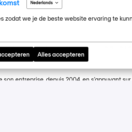
nkomst
Nederlands
herchons, n'hésitez plus et rejoignez nous.
s zodat we je de beste website ervaring te kun
le), Mutuelle, Carte restaurant, CSE, intéressem
 accepteren
Alles accepteren
son entreprise, depuis 2004, en s’appuyant sur 
ussi sur la bonne humeur et le plaisir de partage
essionnalisme, flexibilité et bienveillance.