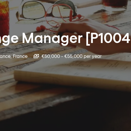
nge Manager [P1004
rance
,
France
€50,000 - €55,000 per year