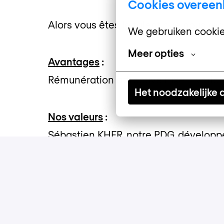
Cookies overee
Alors vous êtes le talent que nous rec
We gebruiken cookie
Meer opties
Avantages
:
Rémunération attractive (fixe + variab
Het noodzakelijke
Nos valeurs
:
Sébastien KHER, notre PDG, développe 
l’écoute de ses collaborateurs mais a
candidat qui partage nos valeurs : prof