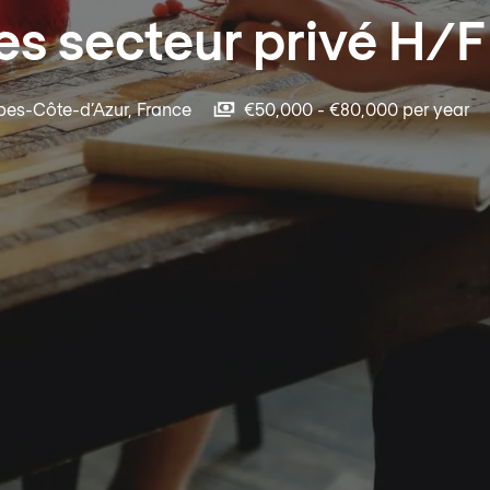
es secteur privé H/
pes-Côte-d’Azur
,
France
€50,000 - €80,000 per year