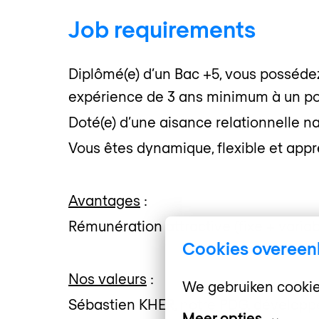
Job requirements
Diplômé(e) d’un Bac +5, vous posséd
expérience de 3 ans minimum à un pos
Doté(e) d’une aisance relationnelle nat
Vous êtes dynamique, flexible et appré
Avantages
:
Rémunération attractive (fixe + variab
Cookies overee
Nos valeurs
:
We gebruiken cookie
Sébastien KHER, notre PDG, développe 
Meer opties