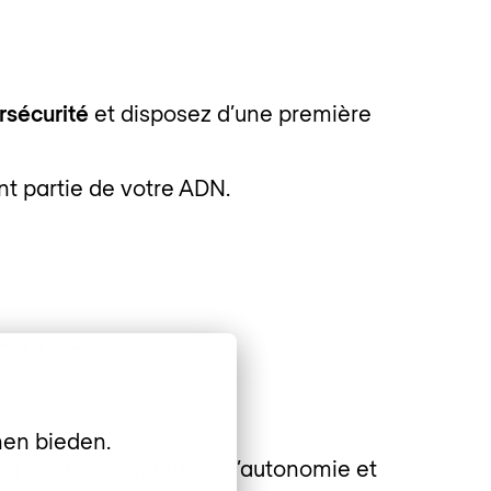
sécurité
et disposez d’une première
ont partie de votre ADN.
rant, CSE…
nen bieden.
la confiance mutuelle, l’autonomie et