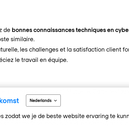
ez de
bonnes connaissances techniques en cyber
te similaire.
urelle, les challenges et la satisfaction client f
ciez le travail en équipe.
le + voiture de fonction), Mutuelle, Carte restau
nkomst
Nederlands
s zodat we je de beste website ervaring te kun
son entreprise, depuis 2004, en s’appuyant sur 