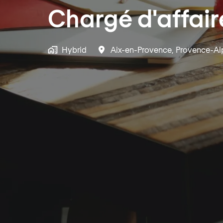
Chargé d'affair
Hybrid
Aix-en-Provence
,
Provence-Al