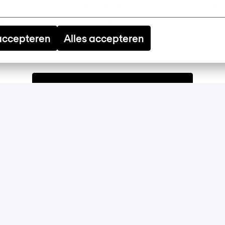
ussi sur la bonne humeur et le plaisir de partage
essionnalisme, flexibilité et bienveillance.
 accepteren
Alles accepteren
Apply
or
Apply with Linkedin
unavailable
Update cookies
Apply with Indeed
unavailable
Update cookies