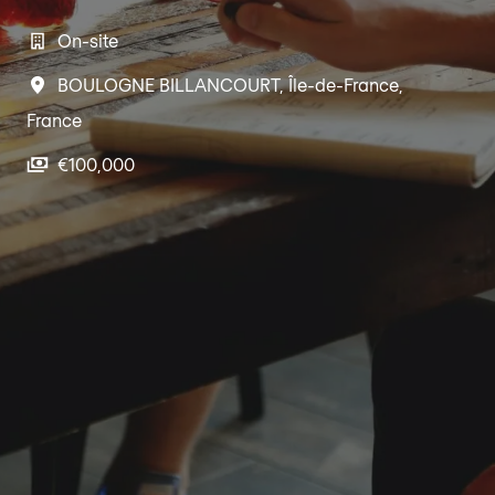
On-site
BOULOGNE BILLANCOURT
,
Île-de-France
,
France
€100,000