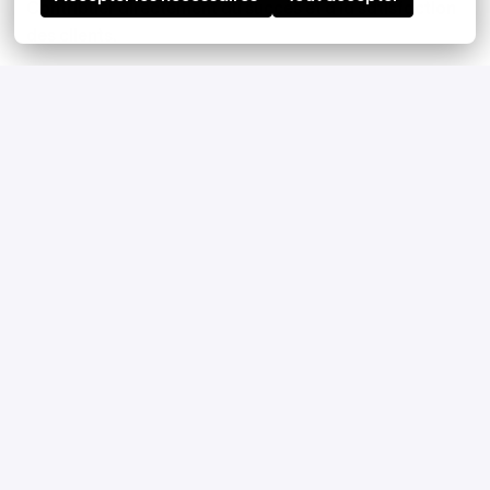
Contribuer directement au succès et à la satisfaction
des clients.
Apply
or
Apply with Linkedin
unavailable
Update cookies
Apply with Indeed
unavailable
Update cookies
Apply With XING