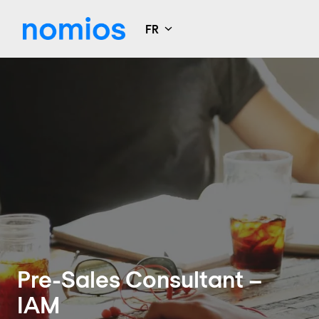
Aller
au
FR
Page d'accueil
contenu
Pre-Sales Consultant –
IAM