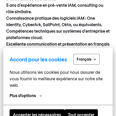
5 ans d’expérience en pré-vente IAM, consulting ou
rôle similaire.
Connaissance pratique des logiciels IAM : One
Identity, CyberArk, SailPoint, Okta, ou équivalents.
Compétences techniques sur systèmes d’entreprise et
plateformes cloud.
Excellente communication et présentation en français
et anglais.
Capacité à gérer plusieurs clients et projets
Accord pour les cookies
Français
simultanément et à simplifier des concepts
techniques complexes.
Nous utilisons les cookies pour nous assurer de 
vous fournir la meilleure expérience sur notre site 
web.
Pourquoi rejoindre notre équipe :
Participer à des projets IAM stratégiques et
Plus d'options
innovants.
Collaborer avec des équipes techniques et
commerciales expertes.
Accepter les nécessaires
Tout accepter