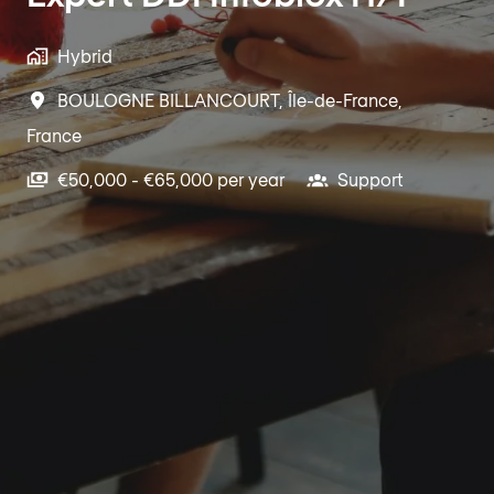
Hybrid
BOULOGNE BILLANCOURT
,
Île-de-France
,
France
€50,000 - €65,000 per year
Support