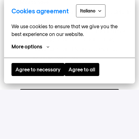
Nice to have
Cookies agreement
Italiano
Esperienza anche breve (stage/tirocinio) in
IT support/sysadmin
We use cookies to ensure that we give you the 
Nozioni di cybersecurity (hardening base,
best experience on our website.
MFA, aggiornamenti, antivirus/EDR)
More options
Conoscenza di VMware e/o Microsoft
Azure/Microsoft 365
Agree to necessary
Agree to all
Apply
or