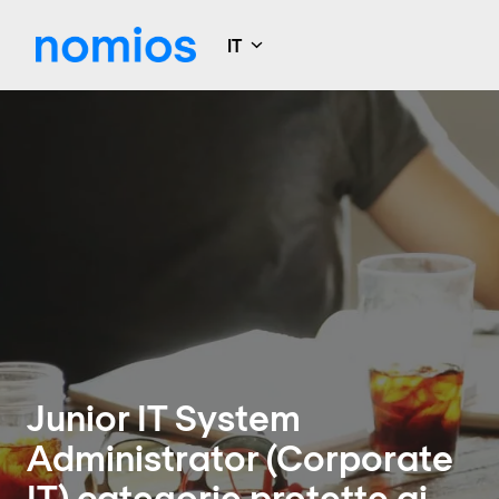
Passa
ai
IT
Pagina principale
contenuti
Junior IT System
Administrator (Corporate
IT) categorie protette ai