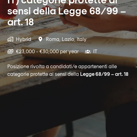
sensi della Legge 68/99 –
art. 18
Hybrid
Roma
,
Lazio
,
Italy
€23,000 - €30,000 per year
IT
Posizione rivolta a candidati/e appartenenti alle
categorie protette ai sensi della
Legge 68/99 – art. 18