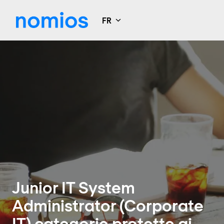
Aller
au
FR
Page d'accueil
contenu
Junior IT System
Administrator (Corporate
IT) categorie protette ai