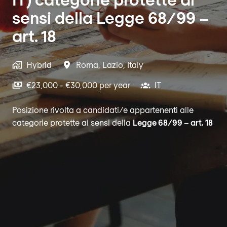
sensi della Legge 68/99 –
art. 18
Hybrid
Roma
,
Lazio
,
Italy
€23,000 - €30,000 per year
IT
Posizione rivolta a candidati/e appartenenti alle
categorie protette ai sensi della
Legge 68/99 – art. 18