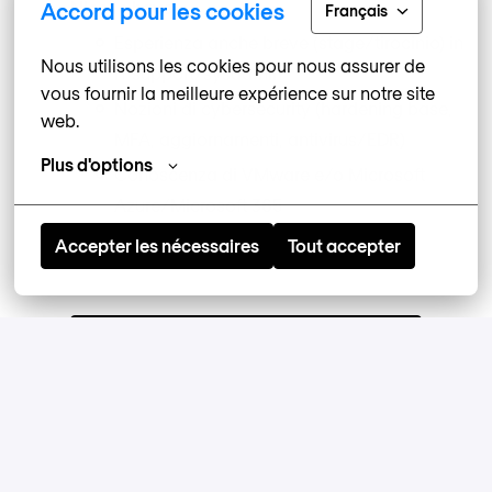
Nice to have
Accord pour les cookies
Français
Esperienza anche breve (stage/tirocinio) in
Nous utilisons les cookies pour nous assurer de 
IT support/sysadmin
vous fournir la meilleure expérience sur notre site 
Nozioni di cybersecurity (hardening base,
web.
MFA, aggiornamenti, antivirus/EDR)
Plus d'options
Conoscenza di VMware e/o Microsoft
Azure/Microsoft 365
Accepter les nécessaires
Tout accepter
Apply
or